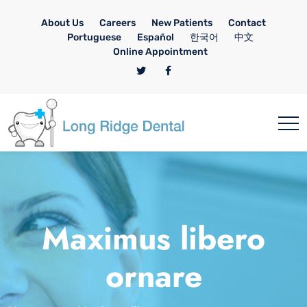
About Us
Careers
New Patients
Contact
Portuguese
Español
한국어
中文
Online Appointment
Maximus libero
ornare