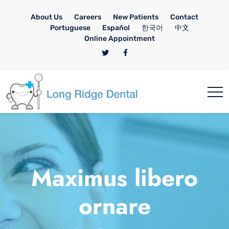
About Us
Careers
New Patients
Contact
Portuguese
Español
한국어
中文
Online Appointment
Maximus libero
ornare